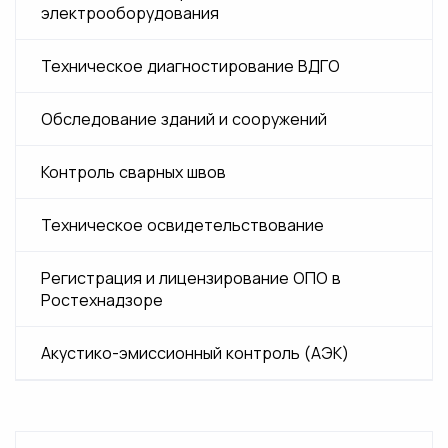
электрооборудования
Экспертиза технических устройств
Испытания электрооборудования в
Техническое диагностирование ВДГО
Экспертиза промышленной
многоквартирных домах
безопасности котла
Обследование зданий и сооружений
Экспертиза сосудов работающих
Контроль сварных швов
под давлением
Техническое освидетельствование
Экспертиза грузоподъемных кранов
и подъёмных сооружений
Регистрация и лицензирование ОПО в
Ростехнадзоре
Акустико-эмиссионный контроль (АЭК)