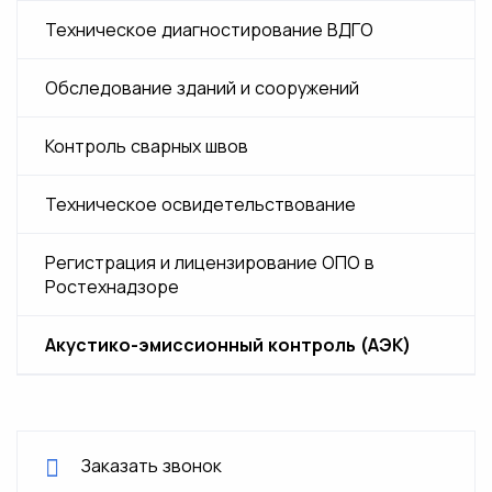
Испытания электрооборудования в
Техническое диагностирование ВДГО
Экспертиза промышленной
многоквартирных домах
безопасности котла
Обследование зданий и сооружений
Экспертиза сосудов работающих
Контроль сварных швов
под давлением
Техническое освидетельствование
Экспертиза грузоподъемных кранов
и подъёмных сооружений
Регистрация и лицензирование ОПО в
Ростехнадзоре
Акустико-эмиссионный контроль (АЭК)
Заказать звонок