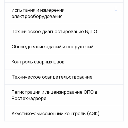
Экспертиза сосудов работающих под
Техническая диагностика трубопровода
давлением
Испытания и измерения
электрооборудования
Экспертиза грузоподъемных кранов и
подъёмных сооружений
Испытания электрооборудования в
Техническое диагностирование ВДГО
многоквартирных домах
Обследование зданий и сооружений
Контроль сварных швов
Техническое освидетельствование
Регистрация и лицензирование ОПО в
Ростехнадзоре
Акустико-эмиссионный контроль (АЭК)